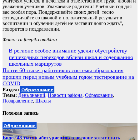
учителям успехов в нелегком и ответственном труде, любви и
уважения учеников. Уважаемые родители! Учебный год для
вас особая пора. Поддерживайте своих детей, тесно
сотрудничайте со школой и положительный результат в
воспитании и обучении детей не заставит долго ждать”, –
говорится в поздравлении.
Фото: ru.freepik.com/kbza
Навигация
В регионе особое внимание уделят обустройству
пешеходных переходов вблизи школ и содержанию
по
школьных маршрутов
записям
Почти 60 тысяч работников системы образования
прошли перед новым учебным годом тестирование на
COVID
Раздел:
Образование
Темы:
День знаний
,
Новости района
,
Образование
,
Поздравление
,
Школы
Похожая запись
Образование
Более 48 тысяч абитуриентов в регионе хотят стать