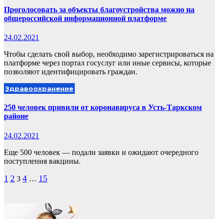
Проголосовать за объекты благоустройства можно на
общероссийской информационной платформе
24.02.2021
Чтобы сделать свой выбор, необходимо зарегистрироваться на
платформе через портал госуслуг или иные сервисы, которые
позволяют идентифицировать граждан.
Здравоохранение
250 человек привили от коронавируса в Усть-Таркском
районе
24.02.2021
Еще 500 человек — подали заявки и ожидают очередного
поступления вакцины.
Пагинация
1
2
4
15
3
…
записей