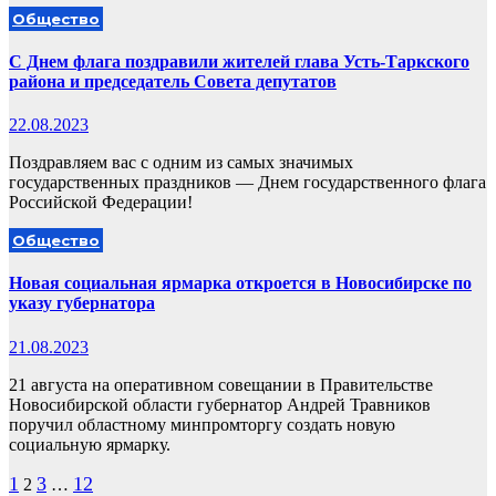
Общество
С Днем флага поздравили жителей глава Усть-Таркского
района и председатель Совета депутатов
22.08.2023
Поздравляем вас с одним из самых значимых
государственных праздников — Днем государственного флага
Российской Федерации!
Общество
Новая социальная ярмарка откроется в Новосибирске по
указу губернатора
21.08.2023
21 августа на оперативном совещании в Правительстве
Новосибирской области губернатор Андрей Травников
поручил областному минпромторгу создать новую
социальную ярмарку.
Пагинация
1
3
12
2
…