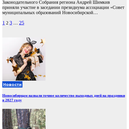
Законодательного Собрания региона Андрей Шимкив
приняли участие в заседании президиума ассоциации «Совет
муниципальных образований Новосибирской…
Пагинация
1
3
25
2
…
записей
Новости
Новосибирцам назвали точное количество выходных дней на праздники
в 2027 году