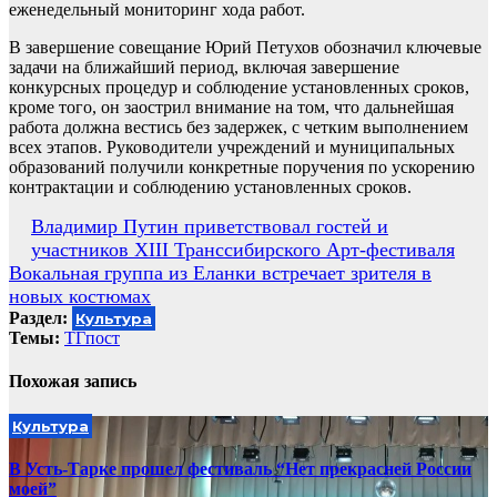
еженедельный мониторинг хода работ.
В завершение совещание Юрий Петухов обозначил ключевые
задачи на ближайший период, включая завершение
конкурсных процедур и соблюдение установленных сроков,
кроме того, он заострил внимание на том, что дальнейшая
работа должна вестись без задержек, с четким выполнением
всех этапов. Руководители учреждений и муниципальных
образований получили конкретные поручения по ускорению
контрактации и соблюдению установленных сроков.
Навигация
Владимир Путин приветствовал гостей и
участников XIII Транссибирского Арт-фестиваля
по
Вокальная группа из Еланки встречает зрителя в
записям
новых костюмах
Раздел:
Культура
Темы:
ТГпост
Похожая запись
Культура
В Усть-Тарке прошел фестиваль “Нет прекрасней России
моей”