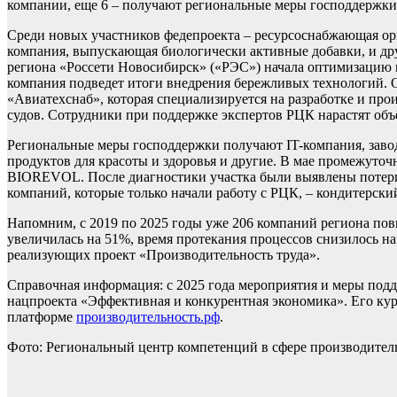
компании, еще 6 – получают региональные меры господдержки
Среди новых участников федепроекта – ресурсоснабжающая орг
компания, выпускающая биологически активные добавки, и друг
региона «Россети Новосибирск» («РЭС») начала оптимизацию 
компания подведет итоги внедрения бережливых технологий. 
«Авиатехснаб», которая специализируется на разработке и пр
судов. Сотрудники при поддержке экспертов РЦК нарастят об
Региональные меры господдержки получают IT-компания, заво
продуктов для красоты и здоровья и другие. В мае промежуто
BIOREVOL. После диагностики участка были выявлены потери,
компаний, которые только начали работу с РЦК, – кондитерск
Напомним, с 2019 по 2025 годы уже 206 компаний региона пов
увеличилась на 51%, время протекания процессов снизилось на
реализующих проект «Производительность труда».
Справочная информация: с 2025 года мероприятия и меры под
нацпроекта «Эффективная и конкурентная экономика». Его кур
платформе
производительность.рф
.
Фото: Региональный центр компетенций в сфере производите