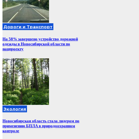
Дороги и Транспорт
На 58% завершено устройство дорожной
одежды в Новосибирской области по
нацпроекту
Экология
Новосибирская область стала лидером по
применению БПЛА в природоохранном
контроле