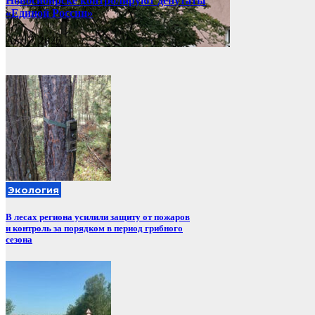
Новосибирске контролируют депутаты
«Единой России»
Авг 7, 2026
Экология
В лесах региона усилили защиту от пожаров
и контроль за порядком в период грибного
сезона