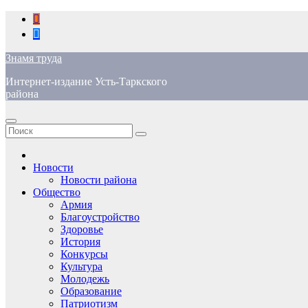
Перейти
к
содержимому
Знамя труда
Интернет-издание Усть-Таркского
района
Новости
Новости района
Общество
Армия
Благоустройство
Здоровье
История
Конкурсы
Культура
Молодежь
Образование
Патриотизм