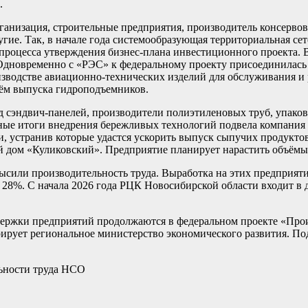
.
анизация, строительные предприятия, производитель консервов
ие. Так, в начале года системообразующая территориальная сет
процесса утверждения бизнес-плана инвестиционного проекта. 
Одновременно с «РЭС» к федеральному проекту присоединилась
оизводстве авиационно-технических изделий для обслуживания 
ъём выпуска гидроподъемников.
д сэндвич-панелей, производители полиэтиленовых труб, упако
чные итоги внедрения бережливых технологий подвела компания
 устранив которые удастся ускорить выпуск сыпучих продуктов
ий дом «Куликовский». Предприятие планирует нарастить объёмы
ысили производительность труда. Выработка на этих предприяти
 28%. С начала 2026 года РЦК Новосибирской области входит в 
держки предприятий продолжаются в федеральном проекте «Прои
ирует региональное министерство экономического развития. По
льности труда НСО