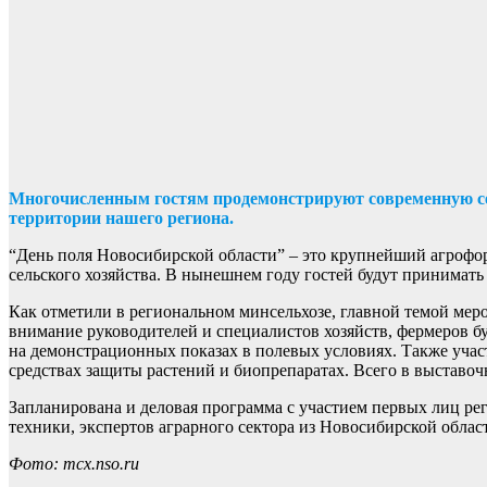
Многочисленным гостям продемонстрируют современную се
территории нашего региона.
“День поля Новосибирской области” – это крупнейший агрофо
сельского хозяйства. В нынешнем году гостей будут принимать
Как отметили в региональном минсельхозе, главной темой мер
внимание руководителей и специалистов хозяйств, фермеров бу
на демонстрационных показах в полевых условиях. Также уча
средствах защиты растений и биопрепаратах. Всего в выставоч
Запланирована и деловая программа с участием первых лиц ре
техники, экспертов аграрного сектора из Новосибирской облас
Фото: mcx.nso.ru