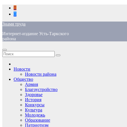
Перейти
к
содержимому
Знамя труда
Интернет-издание Усть-Таркского
района
Новости
Новости района
Общество
Армия
Благоустройство
Здоровье
История
Конкурсы
Культура
Молодежь
Образование
Патриотизм