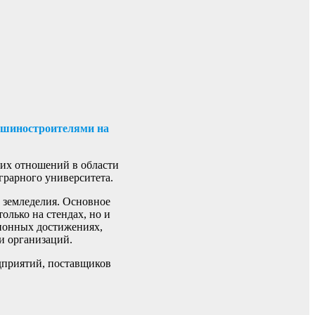
машиностроителями на
ких отношений в области
грарного университета.
и земледелия. Основное
олько на стендах, но и
ционных достижениях,
и организаций.
дприятий, поставщиков