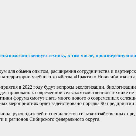
льскохозяйственную технику, в том числе, произведенную 
рум для обмена опытом, расширения сотрудничества и партнерс
 на территории учебного хозяйства «Практик» Новосибирского а
оприятия в 2022 году будут вопросы экологизации, биологизаци
дет приковано к современной сельскохозяйственной технике не т
стники форума смогут знать много нового о современных селек
ных мероприятиях будет задействовано порядка 90 предприятий 
гиона, руководителей и специалистов сельскохозяйственных пре
ти и регионов Сибирского федерального округа.