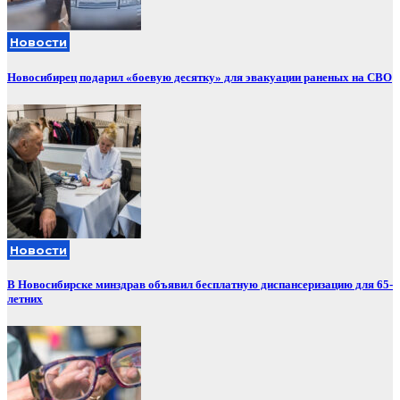
Новости
Новосибирец подарил «боевую десятку» для эвакуации раненых на СВО
Новости
В Новосибирске минздрав объявил бесплатную диспансеризацию для 65-
летних