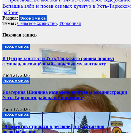
по
Вспашка зяби и посев озимых культур в Усть-Таркском
записям
районе
Раздел:
Экономика
Темы:
Сельское хозяйство
,
Уборочная
Похожая запись
Экономика
В Центре занятости Усть-Таркского района прошёл
семинар, посвящённый социальному контракту
Июл 21, 2026
Экономика
Екатерина Шнянина назначена замглавы администрации
Усть-Таркского района по экономике
Июл 17, 2026
Экономика
49 объектов строится в регионе для улучшения
водоснабжения