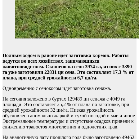
Полным ходом в районе идет заготовка кормов. Работы
ведутся во всех хозяйствах, занимающихся
животноводством. Скошено на сено 3974 га, из них с 3390
га уже заготовили 22831 цн сена. Это составляет 17,3 % от
плана, при средней урожайности 6,7 цн/га.
Одновременно с сенокосом идет заготовка сенажа.
На сегодня заложено в буртах 129489 цн сенажа с 4049 га
площади. Это составляет 25,2 % от плана по заготовке, при
средней урожайности 32 цн/га. Низкая урожайность
обусловлена аномально жаркой и сухой погодой в мае и июне.
Экстремальные температуры и отсутствие осадков привели к
снижению травостоя многолетних и однолетних трав.
На аналогичную дату прошлого года было заготовлено 49462