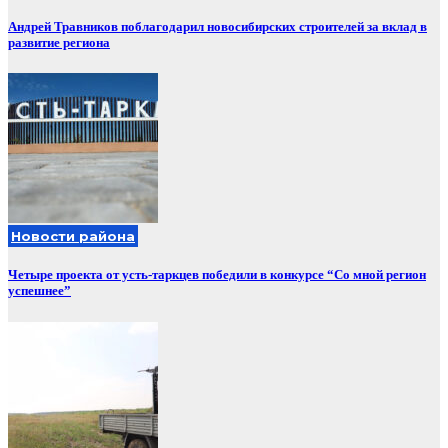
Андрей Травников поблагодарил новосибирских строителей за вклад в
развитие региона
Новости района
Четыре проекта от усть-таркцев победили в конкурсе “Со мной регион
успешнее”