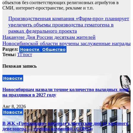
объектов без соответствующих религиозных атрибутов в
СМИ, интернет-пространстве, рекламе и т.п.
Навигация
Производственная компания «Фарм-про» планирует
увеличить объемы производства гематогена в
по
рамках федерального проекта
записям
Накануне Дня России десяткам жителей
Новосибирской области вручены заслуженные награды
Раздел:
Новости
Общество
Темы:
ТГпост
Похожая запись
Новости
Новосибирцам назвали точное количество выходных дней
на праздники в 2027 году
Авг 8, 2026
Новости
В ЖК «Гренландия» впервые клиентские дни от крупного
девелопера — группы компаний «СОЮЗ»