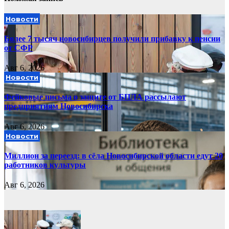
Новости
Более 7 тысяч новосибирцев получили прибавку к пенсии
от СФР
Авг 6, 2026
Новости
Фейковые письма о защите от БПЛА рассылают
предприятиям Новосибирска
Авг 6, 2026
Новости
Миллион за переезд: в сёла Новосибирской области едут 20
работников культуры
Авг 6, 2026