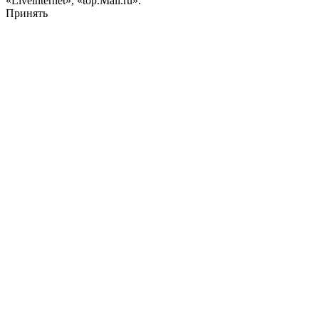
«Liveinternet», «top.Mail.ru».
Принять