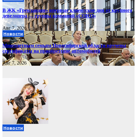
В ЖК «Гренландия» впервые клиентские дни от крупного
девелопера — группы компаний «СОЮЗ»
Авг 7, 2026
Новости
Многодетным семьям Новосибирской области вручены
сертификаты на приобретение автомобилей
Авг 7, 2026
Новости