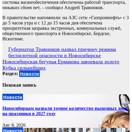
системы жизнеобеспечения обеспечены работой транспорта,
никаких сбоев нет, – сообщил Андрей Травников.
В правительстве напомнили: на АЗС сети «Газпромнефть» с 3
до 5 часов утра и с 12 до 15 часов дня обеспечена
приоритетная заправка экстренных, коммунальных служб,
общественного транспорта в Новосибирске, Бердске,
Искитиме.
Навигация
Губернатор Травников назвал причину режима
беспилотной опасности в Новосибирске
по
Новосибирская бегунья Ермакова завоевала золото
записям
Кубка сильнейших
Раздел:
Новости
Похожая запись
Новости
Новосибирцам назвали точное количество выходных дней
на праздники в 2027 году
Авг 8, 2026
Новости