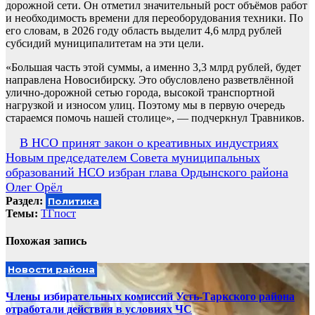
дорожной сети. Он отметил значительный рост объёмов работ
и необходимость времени для переоборудования техники. По
его словам, в 2026 году область выделит 4,6 млрд рублей
субсидий муниципалитетам на эти цели.
«Большая часть этой суммы, а именно 3,3 млрд рублей, будет
направлена Новосибирску. Это обусловлено разветвлённой
улично-дорожной сетью города, высокой транспортной
нагрузкой и износом улиц. Поэтому мы в первую очередь
стараемся помочь нашей столице», — подчеркнул Травников.
Навигация
В НСО принят закон о креативных индустриях
Новым председателем Совета муниципальных
по
образований НСО избран глава Ордынского района
записям
Олег Орёл
Раздел:
Политика
Темы:
ТГпост
Похожая запись
Новости района
Члены избирательных комиссий Усть-Таркского района
отработали действия в условиях ЧС