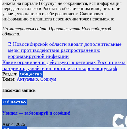
анкета на портале Госуслуг не сохраняется, вся информация
передается только в Росстат в обезличенном виде, никто не
узнает, что написал о себе респондент. Скопировать
информацию с планшета переписчика тоже невозможно.
По материалам сайта Правительства Новосибирской
области.
Навигация
В Новосибирской области вводят дополнительные
меры противодействия распространению
по
коронавирусной инфекции
записям
Какие ограничения действуют в регионах России из-за
пандемии, узнайте на портале стопкоронавирус.рф
Раздел:
Общество
Темы:
Актуально
,
Социум
Похожая запись
Общество
Увидел — заблокируй и сообщи!
Авг 4, 2026