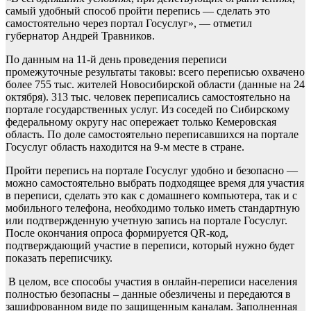
самый удобный способ пройти перепись — сделать это
самостоятельно через портал Госуслуг», — отметил
губернатор Андрей Травников.
По данным на 11-й день проведения переписи
промежуточные результаты таковы: всего переписью охвачено
более 755 тыс. жителей Новосибирской области (данные на 24
октября). 313 тыс. человек переписались самостоятельно на
портале государственных услуг. Из соседей по Сибирскому
федеральному округу нас опережает только Кемеровская
область. По доле самостоятельно переписавшихся на портале
Госуслуг область находится на 9-м месте в стране.
Пройти перепись на портале Госуслуг удобно и безопасно —
можно самостоятельно выбрать подходящее время для участия
в переписи, сделать это как с домашнего компьютера, так и с
мобильного телефона, необходимо только иметь стандартную
или подтвержденную учетную запись на портале Госуслуг.
После окончания опроса формируется QR-код,
подтверждающий участие в переписи, который нужно будет
показать переписчику.
В целом, все способы участия в онлайн-переписи населения
полностью безопасны – данные обезличены и передаются в
зашифрованном виде по защищенным каналам. Заполненная