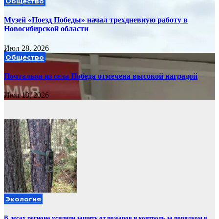
Общество
Музей «Поезд Победы» начал трехдневную работу в
Новосибирской области
Июл 28, 2026
Общество
Почтальон из села Победа отмечена высокой наградой
Июл 13, 2026
Экология
В лесах региона усилили защиту от пожаров и контроль за порядком в