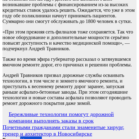
возникавшие проблемы с финансированием из-за высоких
кредитных ставок удалось решить. Ожидается, что уже в этом
году обе поликлиники начнут принимать пациентов.
Суммарно они смогут обслуживать до 1800 человек в сутки.
«При этом прежняя сеть филиалов тоже сохраняется. Так что
новое оборудование и дополнительные мощности серьёзно
повысят доступность и качество медицинской помощи», —
подчеркнул Андрей Травников.
Также во время эфира губернатор рассказал о затянувшемся
ямочном ремонте дорог, его причинах и решении проблемы.
Андрей Травников призвал дорожные службы осваивать
технологии, в том числе и зимнего ямочного ремонта, и
приступать к весеннему ремонту дорог заранее, запуская
раньше асфальто-бетонные заводы. При этом сегодняшние
технологии и новые составы асфальта позволяют проводить
ремонт дорожного покрытия даже зимой.
Навигация
Бережливые технологии помогут дорожной
компании выполнять заказы в срок
по
Почетными гражданами стали знаменитые хирург,
записям
тренер и архитектор в Новосибирске