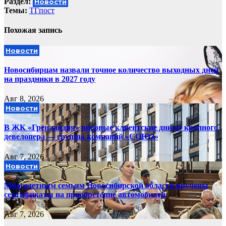
Раздел:
Новости
Темы:
ТГпост
Похожая запись
Новости
Новосибирцам назвали точное количество выходных дней
на праздники в 2027 году
Авг 8, 2026
Новости
В ЖК «Гренландия» впервые клиентские дни от крупного
девелопера — группы компаний «СОЮЗ»
Авг 7, 2026
Новости
Многодетным семьям Новосибирской области вручены
сертификаты на приобретение автомобилей
Авг 7, 2026