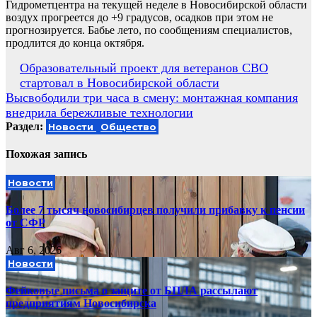
Гидрометцентра на текущей неделе в Новосибирской области
воздух прогреется до +9 градусов, осадков при этом не
прогнозируется. Бабье лето, по сообщениям специалистов,
продлится до конца октября.
Навигация
Образовательный проект для ветеранов СВО
стартовал в Новосибирской области
по
Высвободили три часа в смену: монтажная компания
записям
внедрила бережливые технологии
Раздел:
Новости
Общество
Похожая запись
Новости
Более 7 тысяч новосибирцев получили прибавку к пенсии
от СФР
Авг 6, 2026
Новости
Фейковые письма о защите от БПЛА рассылают
предприятиям Новосибирска