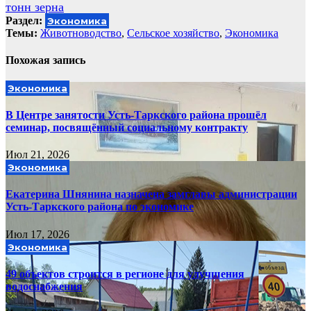
записям
тонн зерна
Раздел:
Экономика
Темы:
Животноводство
,
Сельское хозяйство
,
Экономика
Похожая запись
Экономика
В Центре занятости Усть-Таркского района прошёл
семинар, посвящённый социальному контракту
Июл 21, 2026
Экономика
Екатерина Шнянина назначена замглавы администрации
Усть-Таркского района по экономике
Июл 17, 2026
Экономика
49 объектов строится в регионе для улучшения
водоснабжения