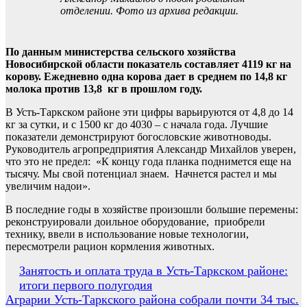
отделении. Фото из архива редакции.
По данным министерства сельского хозяйства
Новосибирской области показатель составляет 4119 кг на
корову. Ежедневно одна корова дает в среднем по 14,8 кг
молока против 13,8 кг в прошлом году.
В Усть-Таркском районе эти цифры варьируются от 4,8 до 14
кг за сутки, и с 1500 кг до 4030 – с начала года. Лучшие
показатели демонстрируют богословские животноводы.
Руководитель агропредприятия Александр Михайлов уверен,
что это не предел: «К концу года планка поднимется еще на
тысячу. Мы свой потенциал знаем. Начнется растел и мы
увеличим надои».
В последние годы в хозяйстве произошли большие перемены:
реконструировали доильное оборудование, приобрели
технику, ввели в использование новые технологии,
пересмотрели рацион кормления животных.
Навигация
Занятость и оплата труда в Усть-Таркском районе:
итоги первого полугодия
по
Аграрии Усть-Таркского района собрали почти 34 тыс.