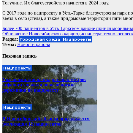
Тогучине. Их благоустройство начнется в 2024 году.
С 2017 года по нацпроекту в Усть-Тарке благоустроены парк п
въезд в село (стела), а также придомовые территории пяти мн
Навигация
Более 700 пациентов в Усть-Таркском районе принял мобильн
Обновление Новосибирского кардиодиспансера: технологичес
по
Раздел:
Городская среда
Нацпроекты
записям
Темы:
Новости района
Похожая запись
Нацпроекты
Уже полмиллиона квадратных метров
асфальта уложили новосибирские
дорожники по нацпроекту
Июл 1, 2026
Нацпроекты
В Новосибирской области продолжается
реализация 12 нацпроектов