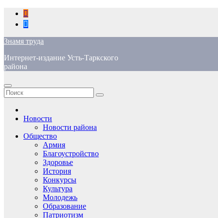
Перейти
к
содержимому
Знамя труда
Интернет-издание Усть-Таркского
района
Новости
Новости района
Общество
Армия
Благоустройство
Здоровье
История
Конкурсы
Культура
Молодежь
Образование
Патриотизм