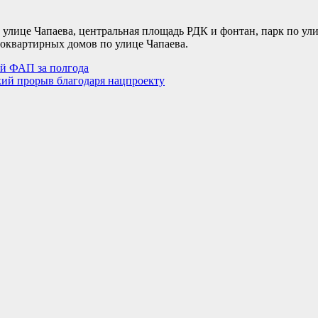
о улице Чапаева, центральная площадь РДК и фонтан, парк по у
огоквартирных домов по улице Чапаева.
ый ФАП за полгода
кий прорыв благодаря нацпроекту