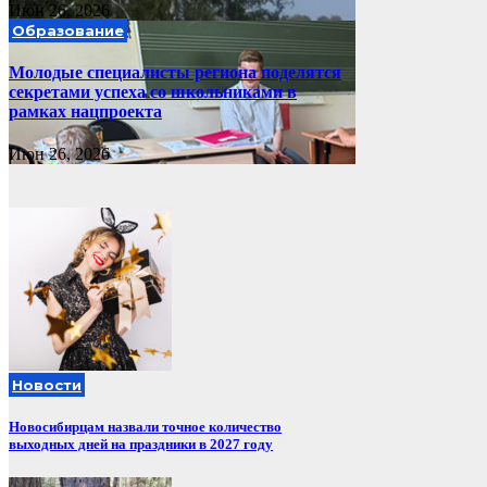
Июн 26, 2026
Образование
Молодые специалисты региона поделятся
секретами успеха со школьниками в
рамках нацпроекта
Июн 26, 2026
Новости
Новосибирцам назвали точное количество
выходных дней на праздники в 2027 году