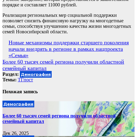
порядке и составляет 11000 рублей.
Реализация региональных мер социальной поддержки
позволяет снизить финансовую нагрузку на многодетные
семьи, способствуя улучшению качества жизни многодетных
семей Новосибирской области.
Навигация
Новые механизмы поддержки старшего поколения
начали внедрять в регионе в рамках нацпроекта
по
«Семья»
записям
Более 60 тысяч семей региона получили областной
семейный капитал
Раздел:
Демография
Темы:
ТГпост
Похожая запись
Демография
Более 60 тысяч семей региона получили областной
семейный капитал
Дек 26, 2025