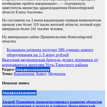
необходимо пройти вакцинацию», — подчеркнула
заместитель министра здравоохранения Новосибирской
области Елена Аксенова.
По состоянию на 3 июня вакцинацию первым компонентом
прошли уже более 319 тысяч жителей области, полный курс
завершили более 241 тысячи человек.
По материалам сайта Правительства Новосибирской
области.
Навигация
Больницы региона получат 586 единиц нового
оборудования на 1,3 млрд рублей
по
Выездная медицинская бригада делает прививки от
записям
коронавируса жителям Усть-Таркского района
Раздел:
Здравоохранение
Темы:
Вакцинация
,
Ковид
,
Медицина
Похожая запись
Здравоохранение
Андрей Травников проконтролировал развитие объектов
здравоохранения в округах и районах Новосибирской