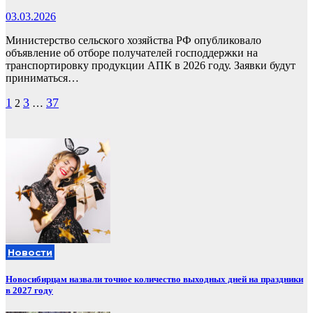
03.03.2026
Министерство сельского хозяйства РФ опубликовало
объявление об отборе получателей господдержки на
транспортировку продукции АПК в 2026 году. Заявки будут
приниматься…
Пагинация
1
3
37
2
…
записей
Новости
Новосибирцам назвали точное количество выходных дней на праздники
в 2027 году