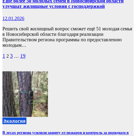
Ещё более 50 молодых семей в Новосибирской области
улучшат жилищные условия с господдержкой
12.01.2026
Решить свой жилищный вопрос сможет ещё 51 молодая семья
в Новосибирской области благодаря реализации
Правительством региона программы по предоставлению
молодым…
Пагинация
1
3
19
2
…
записей
Экология
В лесах региона усилили защиту от пожаров и контроль за порядком в