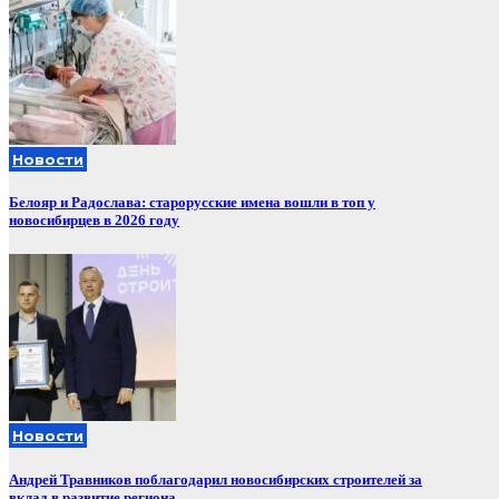
Новости
Белояр и Радослава: старорусские имена вошли в топ у
новосибирцев в 2026 году
Новости
Андрей Травников поблагодарил новосибирских строителей за
вклад в развитие региона