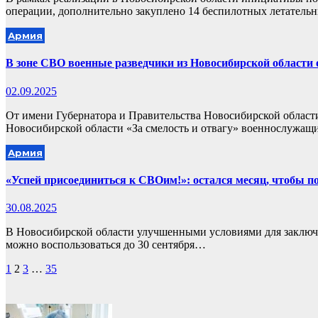
операции, дополнительно закуплено 14 беспилотных летател
Армия
В зоне СВО военные разведчики из Новосибирской области 
02.09.2025
От имени Губернатора и Правительства Новосибирской област
Новосибирской области «За смелость и отвагу» военнослужа
Армия
«Успей присоединиться к СВОим!»: остался месяц, чтобы
30.08.2025
В Новосибирской области улучшенными условиями для заключ
можно воспользоваться до 30 сентября…
Пагинация
1
2
3
…
35
записей