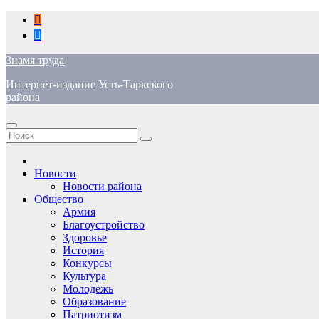
Перейти
к
содержимому
Знамя труда
Интернет-издание Усть-Таркского
района
Новости
Новости района
Общество
Армия
Благоустройство
Здоровье
История
Конкурсы
Культура
Молодежь
Образование
Патриотизм