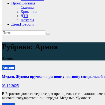
Происшествия
Скандал
Криминал
ДТП
Пожары
Дзен.Новости
Рубрика:
Армия
Армия
Армия
Медаль Жукова вручили в регионе участнику специальной 
03.12.2025
В Бердском доме-интернате для престарелых и инвалидов име
высокой государственной награды. Медалью Жукова за…