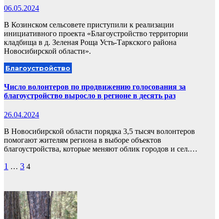
06.05.2024
В Козинском сельсовете приступили к реализации
инициативного проекта «Благоустройство территории
кладбища в д. Зеленая Роща Усть-Таркского района
Новосибирской области».
Благоустройство
Число волонтеров по продвижению голосования за
благоустройство выросло в регионе в десять раз
26.04.2024
В Новосибирской области порядка 3,5 тысяч волонтеров
помогают жителям региона в выборе объектов
благоустройства, которые меняют облик городов и сел.…
Пагинация
1
3
…
4
записей