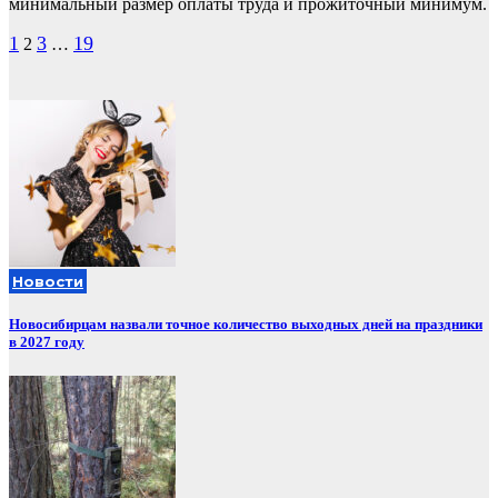
минимальный размер оплаты труда и прожиточный минимум.
Пагинация
1
3
19
2
…
записей
Новости
Новосибирцам назвали точное количество выходных дней на праздники
в 2027 году