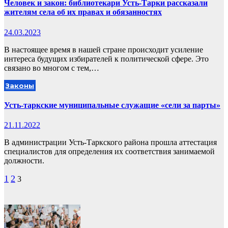
Человек и закон: библиотекари Усть-Тарки рассказали
жителям села об их правах и обязанностях
24.03.2023
В настоящее время в нашей стране происходит усиление
интереса будущих избирателей к политической сфере. Это
связано во многом с тем,…
Законы
Усть-таркские муниципальные служащие «сели за парты»
21.11.2022
В администрации Усть-Таркского района прошла аттестация
специалистов для определения их соответствия занимаемой
должности.
Пагинация
1
2
3
записей