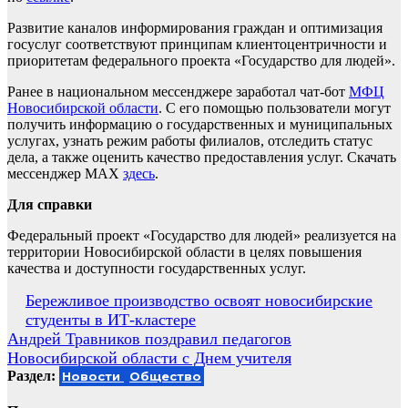
Развитие каналов информирования граждан и оптимизация
госуслуг соответствуют принципам клиентоцентричности и
приоритетам федерального проекта «Государство для людей».
Ранее в национальном мессенджере заработал чат-бот
МФЦ
Новосибирской области
. С его помощью пользователи могут
получить информацию о государственных и муниципальных
услугах, узнать режим работы филиалов, отследить статус
дела, а также оценить качество предоставления услуг. Скачать
мессенджер MAX
здесь
.
Для справки
Федеральный проект «Государство для людей» реализуется на
территории Новосибирской области в целях повышения
качества и доступности государственных услуг.
Навигация
Бережливое производство освоят новосибирские
студенты в ИТ-кластере
по
Андрей Травников поздравил педагогов
записям
Новосибирской области с Днем учителя
Раздел:
Новости
Общество