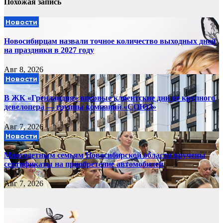
Похожая запись
Новости
Новосибирцам назвали точное количество выходных дней
на праздники в 2027 году
Авг 8, 2026
Новости
В ЖК «Гренландия» впервые клиентские дни от крупного
девелопера — группы компаний «СОЮЗ»
Авг 7, 2026
Новости
Многодетным семьям Новосибирской области вручены
сертификаты на приобретение автомобилей
Авг 7, 2026