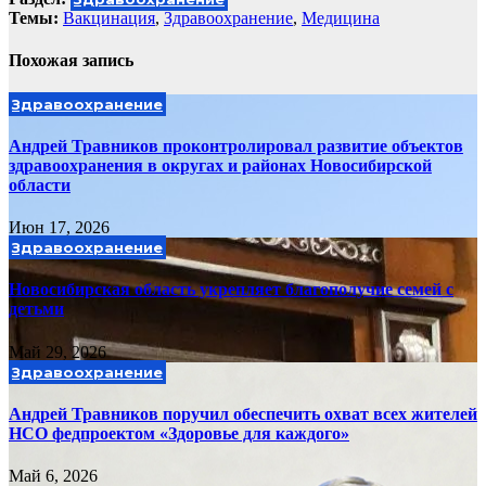
Темы:
Вакцинация
,
Здравоохранение
,
Медицина
Похожая запись
Здравоохранение
Андрей Травников проконтролировал развитие объектов
здравоохранения в округах и районах Новосибирской
области
Июн 17, 2026
Здравоохранение
Новосибирская область укрепляет благополучие семей с
детьми
Май 29, 2026
Здравоохранение
Андрей Травников поручил обеспечить охват всех жителей
НСО федпроектом «Здоровье для каждого»
Май 6, 2026