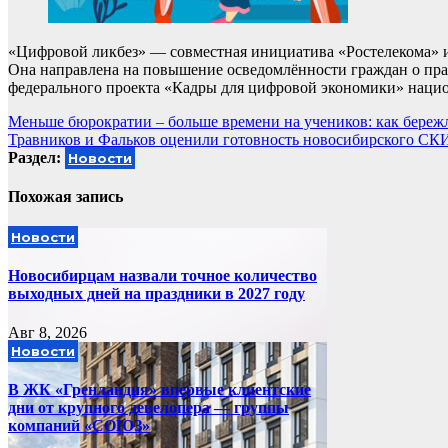
«Цифровой ликбез» — совместная инициатива «Ростелекома»
Она направлена на повышение осведомлённости граждан о прав
федерального проекта «Кадры для цифровой экономики» нацио
Навигация
Меньше бюрократии – больше времени на учеников: как береж
Травников и Фальков оценили готовность новосибирского С
по
Раздел:
Новости
записям
Похожая запись
Новости
Новосибирцам назвали точное количество
выходных дней на праздники в 2027 году
Авг 8, 2026
Новости
В ЖК «Гренландия» впервые клиентские
дни от крупного девелопера — группы
компаний «СОЮЗ»