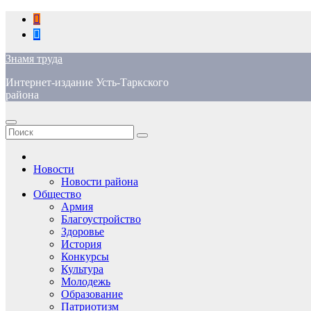
Перейти
к
содержимому
Знамя труда
Интернет-издание Усть-Таркского
района
Новости
Новости района
Общество
Армия
Благоустройство
Здоровье
История
Конкурсы
Культура
Молодежь
Образование
Патриотизм