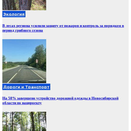
Экология
В лесах региона усилили защиту от пожаров и контроль за порядком в
период грибного сезона
Дороги и Транспорт
На 58% завершено устройство дорожной одежды в Новосибирской
области по нацпроекту