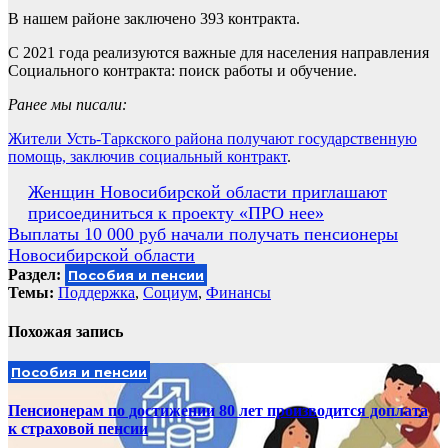
В нашем районе заключено 393 контракта.
С 2021 года реализуются важные для населения направления
Социального контракта: поиск работы и обучение.
Ранее мы писали:
Жители Усть-Таркского района получают государственную
помощь, заключив социальный контракт
.
Навигация
Женщин Новосибирской области приглашают
присоединиться к проекту «ПРО нее»
по
Выплаты 10 000 руб начали получать пенсионеры
записям
Новосибирской области
Раздел:
Пособия и пенсии
Темы:
Поддержка
,
Социум
,
Финансы
Похожая запись
Пособия и пенсии
Пенсионерам по достижении 80 лет производится доплата
к страховой пенсии