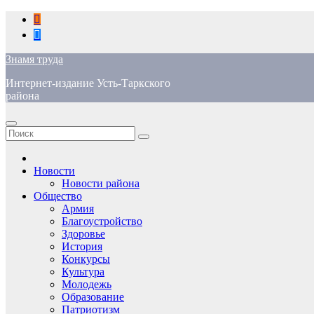
Перейти
к
содержимому
Знамя труда
Интернет-издание Усть-Таркского
района
Новости
Новости района
Общество
Армия
Благоустройство
Здоровье
История
Конкурсы
Культура
Молодежь
Образование
Патриотизм