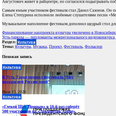
Августович живет в райцентре, но согласился подыгрывать п
Самым юным участником фестиваля стал Данил Сазонов. Он по
Елена Степурина исполнили любимые слушателями песни «Мет
Музыкальное наполнение фестиваля дополнил щедрый стол для 
Навигация
Финансирование нацпроекта культура увеличено в Новосибирс
Усть-таркцы — дипломанты межрегионального видеоконкурса 
по
Раздел:
Культура
записям
Темы:
Культура
,
Музыка
,
Проект
,
Фестиваль
,
Фольклор
Похожая запись
Культура
В Усть-Тарке прошел фестиваль “Нет
прекрасней России моей”
Июн 15, 2026
Культура
«Глеков Шоу Прорыв» в 10-й раз соберёт
500 участников на «Локомотив Арене»