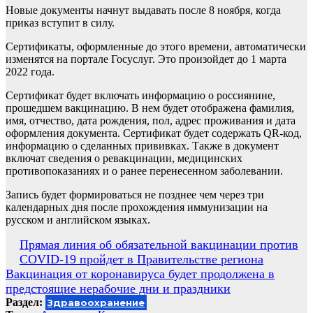
Новые документы начнут выдавать после 8 ноября, когда
приказ вступит в силу.
Сертификаты, оформленные до этого времени, автоматически
изменятся на портале Госуслуг. Это произойдет до 1 марта
2022 года.
Сертификат будет включать информацию о россиянине,
прошедшем вакцинацию. В нем будет отображена фамилия,
имя, отчество, дата рождения, пол, адрес проживания и дата
оформления документа. Сертификат будет содержать QR-код,
информацию о сделанных прививках. Также в документ
включат сведения о ревакцинации, медицинских
противопоказаниях и о ранее перенесенном заболевании.
Запись будет формироваться не позднее чем через три
календарных дня после прохождения иммунизации на
русском и английском языках.
Навигация
Прямая линия об обязательной вакцинации против
COVID-19 пройдет в Правительстве региона
по
Вакцинация от коронавируса будет продолжена в
записям
предстоящие нерабочие дни и праздники
Раздел:
Здравоохранение