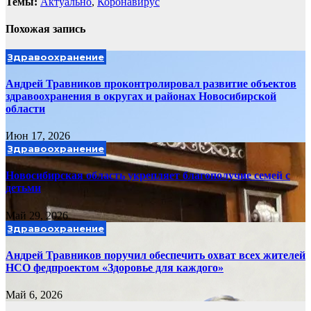
Темы:
Актуально
,
Коронавирус
Похожая запись
Здравоохранение
Андрей Травников проконтролировал развитие объектов
здравоохранения в округах и районах Новосибирской
области
Июн 17, 2026
Здравоохранение
Новосибирская область укрепляет благополучие семей с
детьми
Май 29, 2026
Здравоохранение
Андрей Травников поручил обеспечить охват всех жителей
НСО федпроектом «Здоровье для каждого»
Май 6, 2026