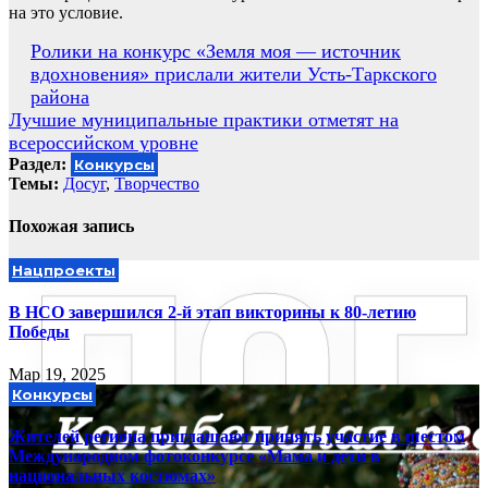
на это условие.
Навигация
Ролики на конкурс «Земля моя — источник
вдохновения» прислали жители Усть-Таркского
по
района
записям
Лучшие муниципальные практики отметят на
всероссийском уровне
Раздел:
Конкурсы
Темы:
Досуг
,
Творчество
Похожая запись
Нацпроекты
В НСО завершился 2-й этап викторины к 80-летию
Победы
Мар 19, 2025
Конкурсы
Жителей региона приглашают принять участие в шестом
Международном фотоконкурсе «Мама и дети в
национальных костюмах»