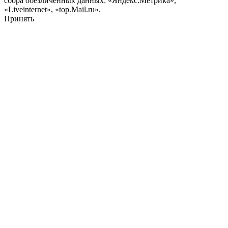
сбора обезличенных данных: «Яндекс.Метрика»,
«Liveinternet», «top.Mail.ru».
Принять