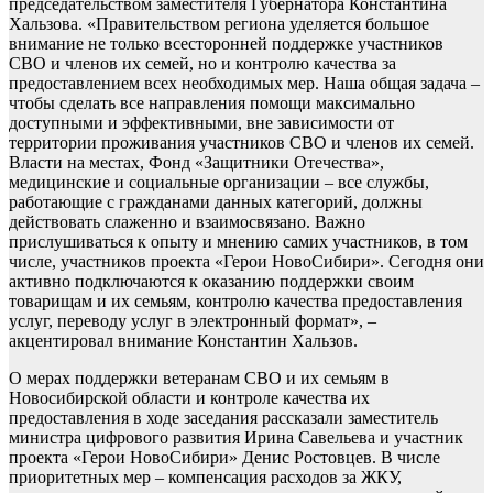
председательством заместителя Губернатора Константина
Хальзова. «Правительством региона уделяется большое
внимание не только всесторонней поддержке участников
СВО и членов их семей, но и контролю качества за
предоставлением всех необходимых мер. Наша общая задача –
чтобы сделать все направления помощи максимально
доступными и эффективными, вне зависимости от
территории проживания участников СВО и членов их семей.
Власти на местах, Фонд «Защитники Отечества»,
медицинские и социальные организации – все службы,
работающие с гражданами данных категорий, должны
действовать слаженно и взаимосвязано. Важно
прислушиваться к опыту и мнению самих участников, в том
числе, участников проекта «Герои НовоСибири». Сегодня они
активно подключаются к оказанию поддержки своим
товарищам и их семьям, контролю качества предоставления
услуг, переводу услуг в электронный формат», –
акцентировал внимание Константин Хальзов.
О мерах поддержки ветеранам СВО и их семьям в
Новосибирской области и контроле качества их
предоставления в ходе заседания рассказали заместитель
министра цифрового развития Ирина Савельева и участник
проекта «Герои НовоСибири» Денис Ростовцев. В числе
приоритетных мер – компенсация расходов за ЖКУ,