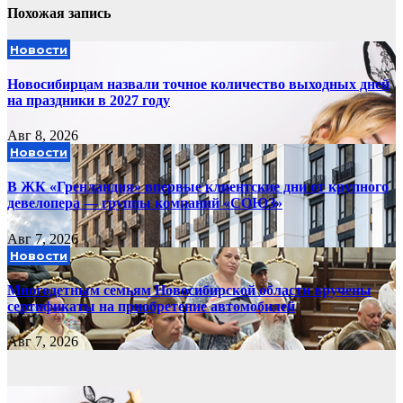
Похожая запись
Новости
Новосибирцам назвали точное количество выходных дней
на праздники в 2027 году
Авг 8, 2026
Новости
В ЖК «Гренландия» впервые клиентские дни от крупного
девелопера — группы компаний «СОЮЗ»
Авг 7, 2026
Новости
Многодетным семьям Новосибирской области вручены
сертификаты на приобретение автомобилей
Авг 7, 2026