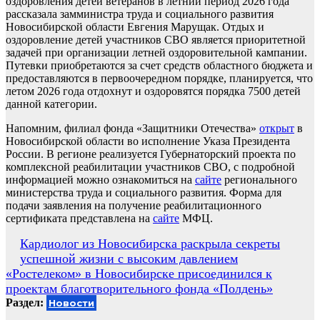
оздоровления детей ветеранов в летний период 2026 года
рассказала замминистра труда и социального развития
Новосибирской области Евгения Марущак. Отдых и
оздоровление детей участников СВО является приоритетной
задачей при организации летней оздоровительной кампании.
Путевки приобретаются за счет средств областного бюджета и
предоставляются в первоочередном порядке, планируется, что
летом 2026 года отдохнут и оздоровятся порядка 7500 детей
данной категории.
Напомним, филиал фонда «Защитники Отечества»
открыт
в
Новосибирской области во исполнение Указа Президента
России. В регионе реализуется Губернаторский проекта по
комплексной реабилитации участников СВО, с подробной
информацией можно ознакомиться на
сайте
регионального
министерства труда и социального развития. Форма для
подачи заявления на получение реабилитационного
сертификата представлена на
сайте
МФЦ.
Навигация
Кардиолог из Новосибирска раскрыла секреты
успешной жизни с высоким давлением
по
«Ростелеком» в Новосибирске присоединился к
записям
проектам благотворительного фонда «Полдень»
Раздел:
Новости