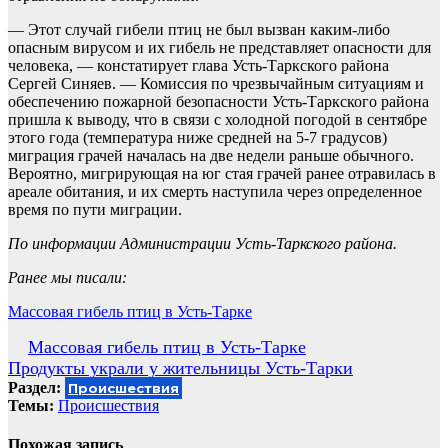
— Этот случай гибели птиц не был вызван каким-либо
опасным вирусом и их гибель не представляет опасности для
человека, — констатирует глава Усть-Таркского района
Сергей Синяев. — Комиссия по чрезвычайным ситуациям и
обеспечению пожарной безопасности Усть-Таркского района
пришла к выводу, что в связи с холодной погодой в сентябре
этого года (температура ниже средней на 5-7 градусов)
миграция грачей началась на две недели раньше обычного.
Вероятно, мигрирующая на юг стая грачей ранее отравилась в
ареале обитания, и их смерть наступила через определенное
время по пути миграции.
По информации Администрации Усть-Таркского района.
Ранее мы писали:
Массовая гибель птиц в Усть-Тарке
Навигация
Массовая гибель птиц в Усть-Тарке
Продукты украли у жительницы Усть-Тарки
по
Раздел:
Происшествия
записям
Темы:
Происшествия
Похожая запись