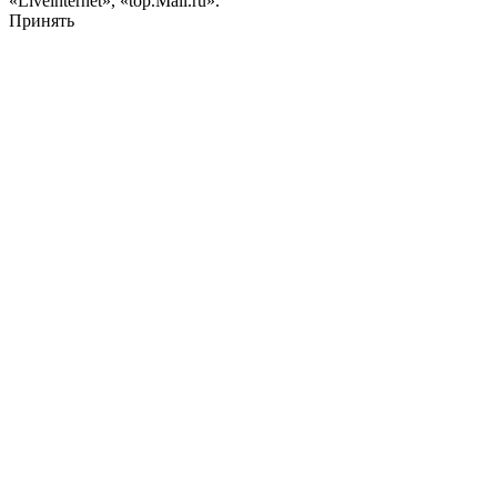
«Liveinternet», «top.Mail.ru».
Принять