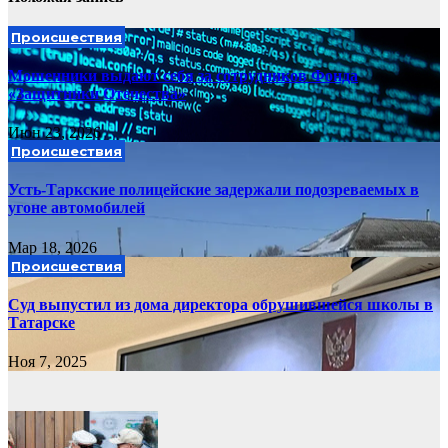
Происшествия
Мошенники выдают себя за сотрудников Фонда
«Защитники Отечества»
Июн 23, 2026
Происшествия
Усть-Таркские полицейские задержали подозреваемых в
угоне автомобилей
Мар 18, 2026
Происшествия
Суд выпустил из дома директора обрушившейся школы в
Татарске
Ноя 7, 2025