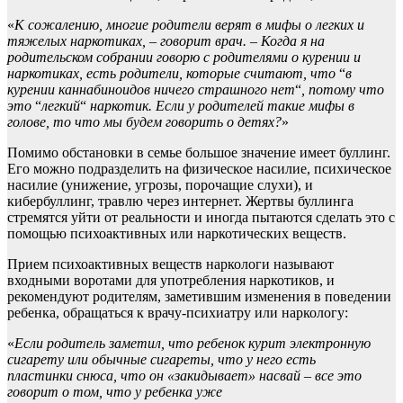
«
К сожалению, многие родители верят в мифы о легких и
тяжелых наркотиках,
–
говорит врач.
–
Когда я на
родительском собрании говорю с родителями о курении и
наркотиках,
есть родители, которые
считают,
что
“
в
курении
каннабиноидов
ничего страшного нет
“
, потому что
это
“
легкий
“
наркотик. Если у родителей такие мифы в
голове,
то
что мы будем говорить о детях?
»
Помимо обстановки в семье большое значение имеет буллинг.
Его можно подразделить на физическое насилие, психическое
насилие (унижение, угрозы, порочащие слухи), и
кибербуллинг, травлю через интернет. Жертвы буллинга
стремятся уйти от реальности и иногда пытаются сделать это с
помощью психоактивных или наркотических веществ.
Прием психоактивных веществ наркологи называют
входными воротами для употребления наркотиков, и
рекомендуют родителям, заметившим изменения в поведении
ребенка, обращаться к врачу-психиатру или наркологу:
«
Если
родитель заметил, что ребенок курит электронную
сигарету или обычные сигареты, что у него есть
пластинки
снюса
, что он
«
закидывает
»
насвай
– все это
говорит о том, что у ребенка уже