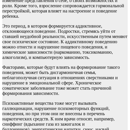
изменение представления о себе, о своих возможностях и
роли. Кроме того, взросление сопровождается гормональной
перестройкой, которая влияет на настроение и поведение
ребенка.
Это период, в котором формируется аддиктивное,
отклоняющееся поведение. Подростки, стремясь уйти от
ставшей неудобной реальности, искусственным путем меняют
свое психическое состояние. К аддиктивному поведению
можно отнести и нарушение пищевого поведения, и
химические зависимости (наркоманию, токсикоманию,
алкоголизм), и компьютерную зависимость.
Факторами, которые будут влиять на формирование такого
поведения, может быть дисгармоничная семья,
неблагополучная ситуация в отношениях сверстниками и
нарушение в эмоциональной сфере. Хроническое
соматическое заболевание тоже может стать причиной
формирования зависимости.
Психоактивные вещества тоже могут вызывать
галлюцинации, нарушение психомоторных функций,
поведения, но при этом они не внесены в перечень
наркотических средств. К ним врачи относят, например,
сниффинг (вдыхание газа из зажигалок и
баллончиков), энергетические напитки, снюс, насвай,