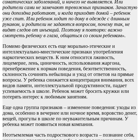
соматических заболеваний, и ничего не выявляется.
Или
родители сами не замечают тревожных признаков. Зачастую
они допоздна ра
ботают, и когда приходят домой – ребенок
уже спит. Или ребенок ходит по дому в одежде с длинным
рукавом, и родители не задаются вопросом, почему так, не
видят следов от инъекций. Поэтому я повторю: важно
смотреть ребенку в глаза, общаться со своим ребенком
».
Помимо физических есть еще морально-этические и
интеллектуально-мнестические признаки употребления
наркотических веществ. К ним относится лживость,
лицемерие, лень, циничность, использования жаргона,
пренебрежение к нормам поведения, безответственность,
склонность сочинять небылицы и уход от ответов на прямые
вопросы. У ребенка снижается концентрация внимания, всех
видов памяти, интеллектуальной продуктивности, падает
успеваемость в школе. Ребенок может бросить кружки или
потерять интерес к любимым занятиям.
Еще одна группа признаков – изменение поведения: уходы из
дома, особенно в вечернее или ночное время, воровство денег,
вещей, прогулы в школе по неуважительным причинам. У
ребенка может появиться новая компания.
Неотъемлемая часть подросткового возраста – познание себя,