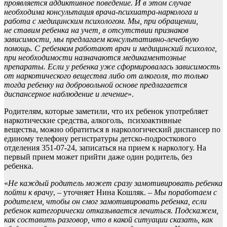
проявляется
аддиктивное
поведение
.
И в этом случае
необходима
к
онсультация врача-психиатра-нарколога
и
работа с медицинским психологом. Мы
, при обращении,
не
ставим ребенка на учет,
в отсутствии признаков
зависимости,
мы предлагаем консультативно-лечебную
помощь.
С ребенком работают врач и медицин
ский психолог,
при необходимости назначаются медикаментозные
препараты. Если у ребенка уже сформировалась зависимость
от наркотического вещества либо от алкоголя, то только
тогда ребенку на добровольной основе предлагается
диспансерное наблюдение и лечение
».
Родителям, которые заметили, что их ребенок употребляет
наркотические средства, алкоголь, психоактивные
вещества, можно обратиться в наркологический диспансер по
единому телефону регистратуры детско-подросткового
отделения 351-07-24, записаться на прием к наркологу. На
первый прием может прийти даже один родитель, без
ребенка.
«
Не каждый родитель может сразу
замотивировать
ребенка
пойти к врачу
, – уточняет Нина Кошляк. –
Мы поработаем с
родителем,
чтобы он смог
замотивировать
ребенка, если
ребенок категорически отказывается лечиться. Подскажем,
как составить разговор, что в какой ситуации сказать, как