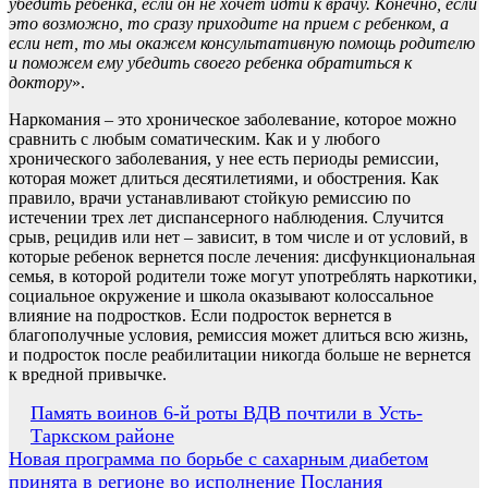
убедить ребенка, если он не хочет идти к врачу.
Конечно, если
это возможно, то сразу приходите на прием с ребенком, а
если
нет, то мы окажем консультативную помощь родителю
и поможем ему убедить своего ребенка обратиться к
доктору
».
Наркомания – это хроническое заболевание, которое можно
сравнить с любым соматическим. Как и у любого
хронического заболевания, у нее есть периоды ремиссии,
которая может длиться десятилетиями, и обострения. Как
правило, врачи устанавливают стойкую ремиссию по
истечении трех лет диспансерного наблюдения. Случится
срыв, рецидив или нет – зависит, в том числе и от условий, в
которые ребенок вернется после лечения: дисфункциональная
семья, в которой родители тоже могут употреблять наркотики,
социальное окружение и школа оказывают колоссальное
влияние на подростков. Если подросток вернется в
благополучные условия, ремиссия может длиться всю жизнь,
и подросток после реабилитации никогда больше не вернется
к вредной привычке.
Навигация
Память воинов 6-й роты ВДВ почтили в Усть-
Таркском районе
по
Новая программа по борьбе с сахарным диабетом
записям
принята в регионе во исполнение Послания