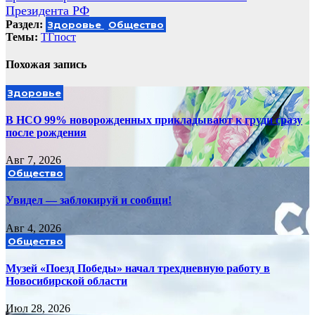
Президента РФ
Раздел:
Здоровье
Общество
Темы:
ТГпост
Похожая запись
Здоровье
В НСО 99% новорожденных прикладывают к груди сразу
после рождения
Авг 7, 2026
Общество
Увидел — заблокируй и сообщи!
Авг 4, 2026
Общество
Музей «Поезд Победы» начал трехдневную работу в
Новосибирской области
Июл 28, 2026