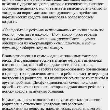
никотин и другие вещества, которые изменяют психическое
состояние подростка, могут вызывать зависимость и являются
«входными воротами» для последующего употребления
наркотических средств или алкоголя в более взрослом
возрасте.
«
Употребление ребенком
психоактивны
х
веще
ств ст
оль же
опасно,
–
считает нарколог. –
И от этого тоже ребенка
нужно оберегать, а если он это употребляет –
нужно
обращаться на консультацию к специалистам, к врачу-
наркологу, медицинскому психологу
».
Взаимоотношения в семье – один из значимых факторов
риска. Неправильные воспитательные методы, гиперопека
или гипоопека, жесткий или даже жестокий контроль
дисциплины, который требует беспрекословного повиновения
и приводит к подавлению личности ребенка, частые перепады
настроения у родителей, затянувшиеся семейные конфликты и
другие проблемы. Дисфункциональная семья, по словам
врачей – серьезная причина, которая подталкивает ребенка к
поиску средств изменения сознания.
К факторам риска относится и попустительское отношение
родителей в отношении употребления ребенком
психоактивных веществ, наркотических средств, алкоголя.