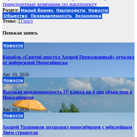
записям
транспортные компании по нацпроекту
Раздел:
Малый бизнес
Нацпроекты
Новости
Общество
Промышленность
Экономика
Темы:
ТГпост
Похожая запись
Новости
Корабль «Святой апостол Андрей Первозванный» отчалил
от набережной Новосибирска
Авг 10, 2026
Новости
Высокая пожароопасность IV класса на 4 дня объявлена в
Новосибирске
Авг 10, 2026
Новости
Андрей Травников поздравил новосибирцев с юбилейным
Днем строителя