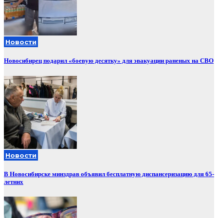
Новости
Новосибирец подарил «боевую десятку» для эвакуации раненых на СВО
Новости
В Новосибирске минздрав объявил бесплатную диспансеризацию для 65-
летних