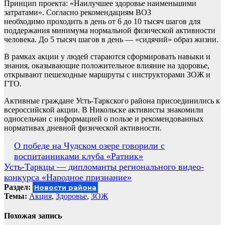
Принцип проекта: «Наилучшее здоровье наименьшими
затратами». Согласно рекомендациям ВОЗ
необходимо проходить в день от 6 до 10 тысяч шагов для
поддержания минимума нормальной физической активности
человека. До 5 тысяч шагов в день — «сидячий» образ жизни.
В рамках акции у людей стараются сформировать навыки и
знания, оказывающие положительное влияние на здоровье,
открывают пешеходные маршруты с инструкторами ЗОЖ и
ГТО.
Активные граждане Усть-Таркского района присоединились к
всероссийской акции. В Никольске активисты знакомили
односельчан с информацией о пользе и рекомендованных
нормативах дневной физической активности.
Навигация
О победе на Чудском озере говорили с
воспитанниками клуба «Ратник»
по
Усть-Таркцы — дипломанты регионального видео-
записям
конкурса «Народное признание»
Раздел:
Новости района
Темы:
Акция
,
Здоровье
,
ЗОЖ
Похожая запись