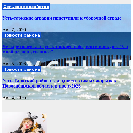
Сельское хозяйство
Усть-таркские аграрии приступили к уборочной страде
Авг 7, 2026
Новости района
Четыре проекта от усть-таркцев победили в конкурсе “Со
мной регион успешнее”
Авг 5, 2026
Новости района
Усть-Таркский район стал одним из самых жарких в
Новосибирской области в июле-2026
Авг 4, 2026