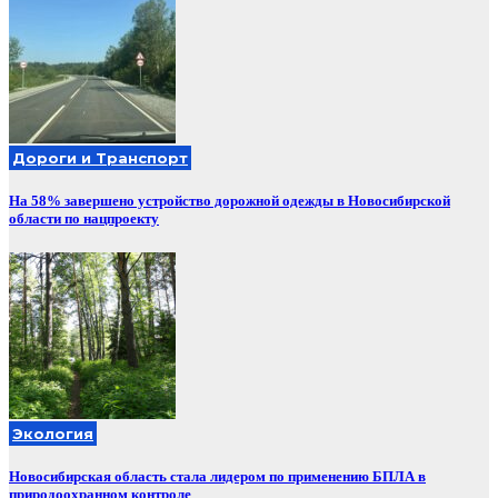
Дороги и Транспорт
На 58% завершено устройство дорожной одежды в Новосибирской
области по нацпроекту
Экология
Новосибирская область стала лидером по применению БПЛА в
природоохранном контроле