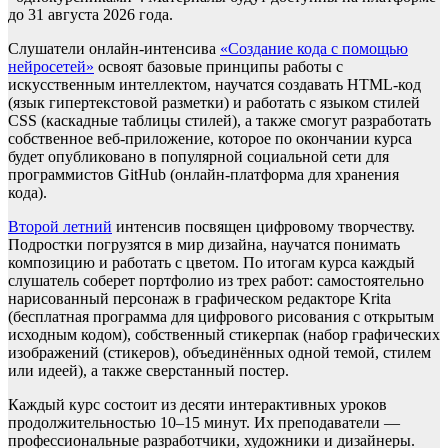
до 31 августа 2026 года.
Слушатели онлайн-интенсива
«Создание кода с помощью
нейросетей»
освоят базовые принципы работы с
искусственным интеллектом, научатся создавать HTML-код
(язык гипертекстовой разметки) и работать с языком стилей
CSS (каскадные таблицы стилей), а также смогут разработать
собственное веб-приложение, которое по окончании курса
будет опубликовано в популярной социальной сети для
программистов GitHub (онлайн-платформа для хранения
кода).
Второй летний
интенсив посвящен цифровому творчеству.
Подростки погрузятся в мир дизайна, научатся понимать
композицию и работать с цветом. По итогам курса каждый
слушатель соберет портфолио из трех работ: самостоятельно
нарисованный персонаж в графическом редакторе Krita
(бесплатная программа для цифрового рисования с открытым
исходным кодом), собственный стикерпак (набор графических
изображений (стикеров), объединённых одной темой, стилем
или идеей), а также сверстанный постер.
Каждый курс состоит из десяти интерактивных уроков
продолжительностью 10–15 минут. Их преподаватели —
профессиональные разработчики, художники и дизайнеры.