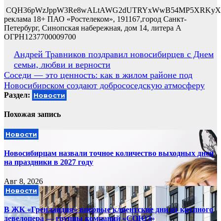
CQH36pWzJppW3Re8wALtAWG2dUTRYxWwB54MP5XRKyX2
реклама 18+ ПАО «Ростелеком», 191167,город Санкт-
Петербург, Синопская набережная, дом 14, литера А
ОГРН1237700009700
Навигация
Андрей Травников поздравил новосибирцев с Днем
семьи, любви и верности
по
Соседи — это ценность: как в жилом районе под
записям
Новосибирском создают добрососедскую атмосферу
Раздел:
Новости
Похожая запись
Новости
Новосибирцам назвали точное количество выходных дней
на праздники в 2027 году
Авг 8, 2026
Новости
В ЖК «Гренландия» впервые клиентские дни от крупного
девелопера — группы компаний «СОЮЗ»