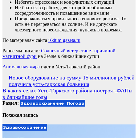
Избегать стрессовых и конфликтных ситуаций.
Не браться за работу, для которой необходимы
сосредоточенность и повышенное внимание.
Придерживаться правильного теплового режима. То
есть не перегреваться на солнце. И не допускать
чрезмерного переохлаждения, купаясь в водоемах.
По материалам сайта
iskitim-gazeta.ru
Ранее мы писали:
Солнечный ветер станет причиной
магнитной бури
на Земле в ближайшие сутки
Аномальная жара
идет в Усть-Таркский район
Навигация
Новое оборудование на сумму 15 миллионов рублей
получила усть-таркская больница
по
В каких селах Усть-Таркского района построят ФАПы
записям
в ближайшие годы
Раздел:
Здравоохранение
Погода
Похожая запись
Здравоохранение