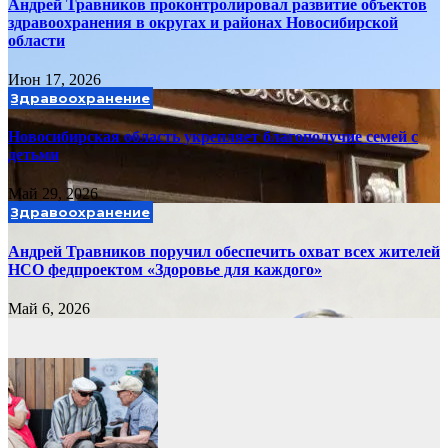
Андрей Травников проконтролировал развитие объектов
здравоохранения в округах и районах Новосибирской
области
Июн 17, 2026
Здравоохранение
Новосибирская область укрепляет благополучие семей с
детьми
Май 29, 2026
Здравоохранение
Андрей Травников поручил обеспечить охват всех жителей
НСО федпроектом «Здоровье для каждого»
Май 6, 2026