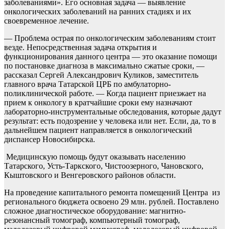
заболеваниями». Его основная задача — выявление
онкологических заболеваний на ранних стадиях и их
своевременное лечение.
— Проблема острая по онкологическим заболеваниям стоит
везде. Непосредственная задача открытия и
функционирования данного центра — это оказание помощи
по постановке диагноза в максимально сжатые сроки, —
рассказал Сергей Александрович Куликов, заместитель
главного врача Татарской ЦРБ по амбулаторно-
поликлинической работе. — Когда пациент приезжает на
прием к онкологу в кратчайшие сроки ему назначают
лабораторно-инструментальные обследования, которые дадут
результат: есть подозрение у человека или нет. Если, да, то в
дальнейшем пациент направляется в онкологический
диспансер Новосибирска.
Медицинскую помощь будут оказывать населению
Татарского, Усть-Таркского, Чистоозерного, Чановского,
Кыштовского и Венгеровского районов области.
На проведение капитального ремонта помещений Центра из
регионального бюджета освоено 29 млн. рублей. Поставлено
сложное диагностическое оборудование: магнитно-
резонансный томограф, компьютерный томограф,