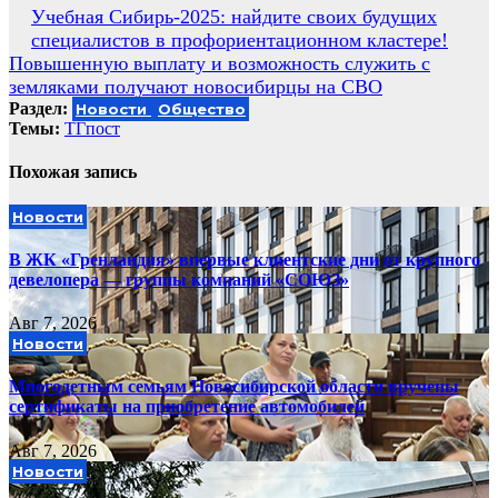
Навигация
Учебная Сибирь-2025: найдите своих будущих
специалистов в профориентационном кластере!
по
Повышенную выплату и возможность служить с
записям
земляками получают новосибирцы на СВО
Раздел:
Новости
Общество
Темы:
ТГпост
Похожая запись
Новости
В ЖК «Гренландия» впервые клиентские дни от крупного
девелопера — группы компаний «СОЮЗ»
Авг 7, 2026
Новости
Многодетным семьям Новосибирской области вручены
сертификаты на приобретение автомобилей
Авг 7, 2026
Новости