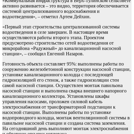
«Коммунальная инфраструктура в Верх-Тулинском сельсовете
активно развивается – это видно, территория обеспечивается
системой централизованного водоснабжения и
водоотведения», – отметил Артем Дейхин.
«Первый этап строительства централизованной системы
водоотведения в селе завершен. В настоящее время
осуществляются работы второго этапа. Проектом
предусмотрено строительство сетей водоотведения от
микрорайона «Радужный» до канализационной насосной
станции», – сообщил Евгений Назаров.
Готовность объекта составляет 95%: выполнены работы по
сооружению железобетонной конструкции насосной станции,
установке канализационного колодца с последующей
гидроизоляцией его стенок, а также гидроизоляции стен
самой насосной станции. Осуществлен монтаж павильона
насосной станции и выполнена сварка внешнего напорного
канализационного коллектора. Установлены шкафы
управления насосами, проложен силовой кабель
электроснабжения от трансформаторной подстанции к
насосной станции. Выполнены работы по установке
водопроводного колодца, монтаж вентиляционной системы в
павильоне насосной станции и создана система заземления.
На сегодняшний день выполняют монтаж электроснабжения
и обратную отсыпку котлована.