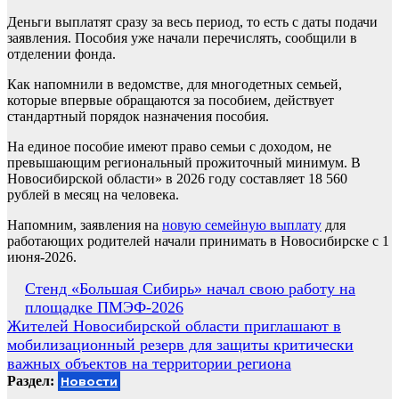
Деньги выплатят сразу за весь период, то есть с даты подачи
заявления. Пособия уже начали перечислять, сообщили в
отделении фонда.
Как напомнили в ведомстве, для многодетных семьей,
которые впервые обращаются за пособием, действует
стандартный порядок назначения пособия.
На единое пособие имеют право семьи с доходом, не
превышающим региональный прожиточный минимум. В
Новосибирской области» в 2026 году составляет 18 560
рублей в месяц на человека.
Напомним, заявления на
новую семейную выплату
для
работающих родителей начали принимать в Новосибирске с 1
июня-2026.
Навигация
Стенд «Большая Сибирь» начал свою работу на
площадке ПМЭФ-2026
по
Жителей Новосибирской области приглашают в
записям
мобилизационный резерв для защиты критически
важных объектов на территории региона
Раздел:
Новости