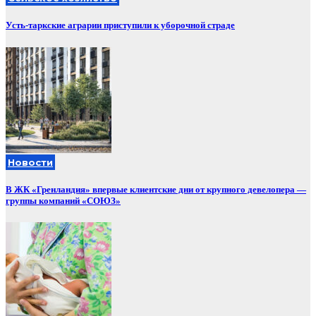
Усть-таркские аграрии приступили к уборочной страде
Новости
В ЖК «Гренландия» впервые клиентские дни от крупного девелопера —
группы компаний «СОЮЗ»