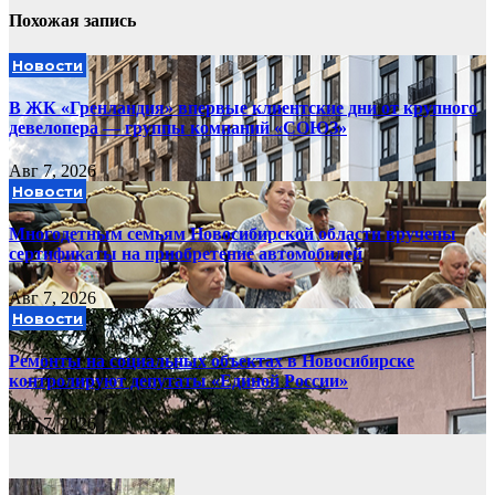
Похожая запись
Новости
В ЖК «Гренландия» впервые клиентские дни от крупного
девелопера — группы компаний «СОЮЗ»
Авг 7, 2026
Новости
Многодетным семьям Новосибирской области вручены
сертификаты на приобретение автомобилей
Авг 7, 2026
Новости
Ремонты на социальных объектах в Новосибирске
контролируют депутаты «Единой России»
Авг 7, 2026