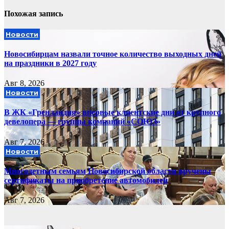
Похожая запись
Новости
Новосибирцам назвали точное количество выходных дней
на праздники в 2027 году
Авг 8, 2026
Новости
В ЖК «Гренландия» впервые клиентские дни от крупного
девелопера — группы компаний «СОЮЗ»
Авг 7, 2026
Новости
Многодетным семьям Новосибирской области вручены
сертификаты на приобретение автомобилей
Авг 7, 2026