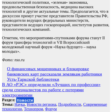
технологической политики, «зеленая» экономика,
продовольственная безопасность, медицина высоких
технологий и другие актуальные темы. Предполагается, что в
дискуссии примут участие представители Правительства РФ,
руководители ведущих федеральных министерств,
представители ведущих госкорпораций, институтов развития,
технологических компаний.
Отметим, что мероприятиями-спутниками форума станут II
форум трансфера технологий и VII Всероссийский
молодежный научный форум «Наука будущего – наука
молодых».
Фото: nso.ru
Навигация
О финансовых мошенниках и блокировке
банковских карт рассказали землякам работники
по
Усть-Таркской библиотеки
записям
В АО «РЭС» определили «Лучших по профессии»
среди специалистов по работе с потерями
электроэнергии
Раздел:
Новости
Темы:
Наука
,
Новости региона
,
Подробности
,
Современные
технологии
,
Технопром
,
Форум