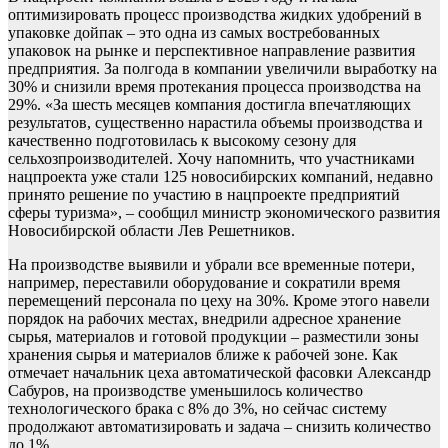
оптимизировать процесс производства жидких удобрений в
упаковке дойпак – это одна из самых востребованных
упаковок на рынке и перспективное направление развития
предприятия. За полгода в компании увеличили выработку на
30% и снизили время протекания процесса производства на
29%. «За шесть месяцев компания достигла впечатляющих
результатов, существенно нарастила объемы производства и
качественно подготовилась к высокому сезону для
сельхозпроизводителей. Хочу напомнить, что участниками
нацпроекта уже стали 125 новосибирских компаний, недавно
принято решение по участию в нацпроекте предприятий
сферы туризма», – сообщил министр экономического развития
Новосибирской области Лев Решетников.
На производстве выявили и убрали все временные потери,
например, переставили оборудование и сократили время
перемещений персонала по цеху на 30%. Кроме этого навели
порядок на рабочих местах, внедрили адресное хранение
сырья, материалов и готовой продукции – разместили зоны
хранения сырья и материалов ближе к рабочей зоне. Как
отмечает начальник цеха автоматической фасовки Александр
Сабуров, на производстве уменьшилось количество
технологического брака с 8% до 3%, но сейчас систему
продолжают автоматизировать и задача – снизить количество
до 1%.