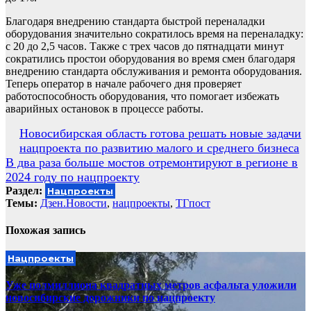
Благодаря внедрению стандарта быстрой переналадки
оборудования значительно сократилось время на переналадку:
с 20 до 2,5 часов. Также с трех часов до пятнадцати минут
сократились простои оборудования во время смен благодаря
внедрению стандарта обслуживания и ремонта оборудования.
Теперь оператор в начале рабочего дня проверяет
работоспособность оборудования, что помогает избежать
аварийных остановок в процессе работы.
Навигация
Новосибирская область готова решать новые задачи
нацпроекта по развитию малого и среднего бизнеса
по
В два раза больше мостов отремонтируют в регионе в
записям
2024 году по нацпроекту
Раздел:
Нацпроекты
Темы:
Дзен.Новости
,
нацпроекты
,
ТГпост
Похожая запись
Нацпроекты
Уже полмиллиона квадратных метров асфальта уложили
новосибирские дорожники по нацпроекту