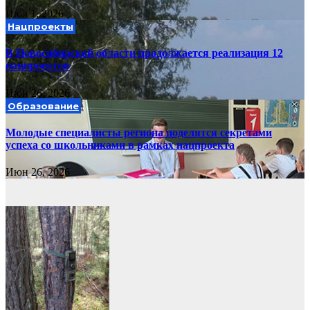
Июл 1, 2026
Нацпроекты
В Новосибирской области продолжается реализация 12
нацпроектов
Июн 26, 2026
Образование
Молодые специалисты региона поделятся секретами
успеха со школьниками в рамках нацпроекта
Июн 26, 2026