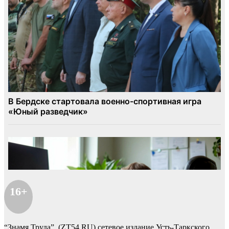
16+
“Знамя Труда” (ZT54.RU) сетевое издание Усть-Таркского