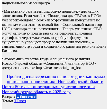
национального мессенджера.
«Мы активно развиваем цифровую поддержку для наших
защитников. Если чат-бот «Поддержка для СВОих в НСО»
уже зарекомендовал себя как эффективный консультант по
выплатам и льготам, то новый бот «Социальный навигатор
НСО» расширяет эти возможности. Теперь участники СВО
могут напрямую подать заявку на реабилитационный
сертификат через максимально удобную форму, что
существенно упрощает процесс получения помощи», –
заявила министр труда и социального развития региона Елена
Бахарева.
Чат-бот министерства труда и социального развития
Новосибирской области «Социальный навигатор НСО»
доступен по ссылке https://max.ru/social_nso_bot.
Навигация
Пройти диспансеризацию на новогодних каникулах
приглашают поликлиники Новосибирской области
по
Почти 50 тысяч иностранных туристов посетили
записям
Новосибирскую область в 2025 году
Раздел:
Общество
Темы:
ТГпост