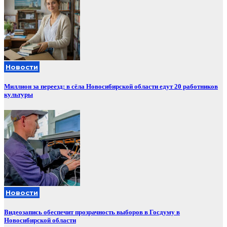
Новости
Миллион за переезд: в сёла Новосибирской области едут 20 работников
культуры
Новости
Видеозапись обеспечит прозрачность выборов в Госдуму в
Новосибирской области