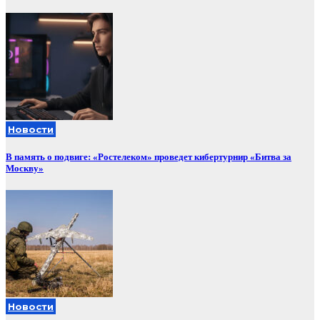
Новости
В память о подвиге: «Ростелеком» проведет кибертурнир «Битва за
Москву»
Новости