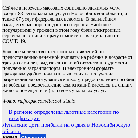
Сейчас в перечень массовых социально значимых услуг
входит 83 региональные услуги Новосибирской области, а
также 87 услуг федеральных ведомств. В дальнейшем
ожидается расширение данного перечня. Наиболее
популярными у граждан в этом году были электронные
сервисы по записи к врачу и записи на вакцинацию от
COVID-19.
Большое количество электронных заявлений по
предоставлению денежной выплаты на ребенка в возрасте от
трех до семи лет, выдаче справки об отсутствии судимости,
получению загранпаспорта. В электронном формате
гражданам удобно подавать заявления на получение
разрешения на охоту, запись в школу, предоставление пособия
на ребенка, предоставление компенсаций расходов на оплату
жилого помещения и (или) коммунальных услуг.
Фото: ru.freepik.com/Racool_studio
Навигация
В регионе определены льготные категории по
газификации
по
Луганские дети прибыли на отдых в Новосибирскую
записям
область
Раздел:
Общество