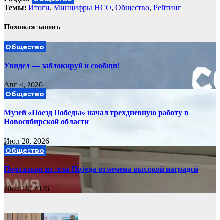
Темы:
Итоги
,
Минцифры НСО
,
Общество
,
Рейтинг
Похожая запись
Общество
Увидел — заблокируй и сообщи!
Авг 4, 2026
Общество
Музей «Поезд Победы» начал трехдневную работу в
Новосибирской области
Июл 28, 2026
Общество
Почтальон из села Победа отмечена высокой наградой
Июл 13, 2026