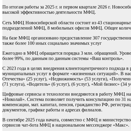
По итогам работы за 2025 г. и первом квартале 2026 г. Новоси
высокой эффективностью деятельности МФЦ.
Сеть МФЦ Новосибирской области состоит из 43 стационарн
подразделений МФЦ, 8 мобильных офисов МФЦ. Общее количес
На базе МФЦ организовано предоставление 307 государственн
также более 100 иных социально значимых услуг
Ежегодно в МФЦ обращается порядка 3 млн. обращений. Урове
более 99%, по данным по данным системы «Ваш контроль».
С 2023 года в целях внедрения клиентоцентричного подхода в
муниципальных услуг в формате «жизненных ситуаций». В на
Отечества» (25 услуг), «Недвижимость» (53 услуги), «Получен
(71 услуга), «Водитель» (6 услуг), (6 услуг), «Мой бизнес» (34 у
Цифровые сервисы и технологии внедряются в работу МФЦ на р
«Николай». Система позволяет получить консультацию по 31 н
компенсации, мат. капитал, пенсия, гражданство РФ, регистра
документов, графике работы и адресах филиалов.
В сентябре 2025 года начата, совместно с МФЦ и министерств
сервисов чат-бота МФЦ в национальном мессенджере «Макс».