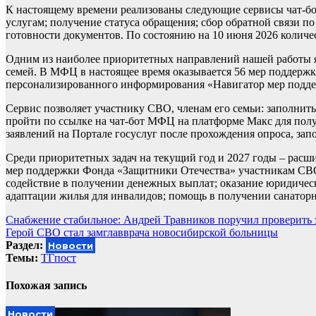
К настоящему времени реализованы следующие сервисы чат-бо
услугам; получение статуса обращения; сбор обратной связи п
готовности документов. По состоянию на 10 июня 2026 количе
Одним из наиболее приоритетных направлений нашей работы я
семей. В МФЦ в настоящее время оказывается 56 мер поддерж
персонализированного информирования «Навигатор мер подде
Сервис позволяет участнику СВО, членам его семьи: заполнит
пройти по ссылке на чат-бот МФЦ на платформе Макс для полу
заявлений на Портале госуслуг после прохождения опроса, зап
Среди приоритетных задач на текущий год и 2027 годы – ра
мер поддержки Фонда «Защитники Отечества» участникам СВО 
содействие в получении денежных выплат; оказание юридическ
адаптации жилья для инвалидов; помощь в получении санаторн
Навигация
Снабжение стабильное: Андрей Травников поручил проверить з
Герой СВО стал замглавврача новосибирской больницы
по
Раздел:
Новости
записям
Темы:
ТГпост
Похожая запись
Новости