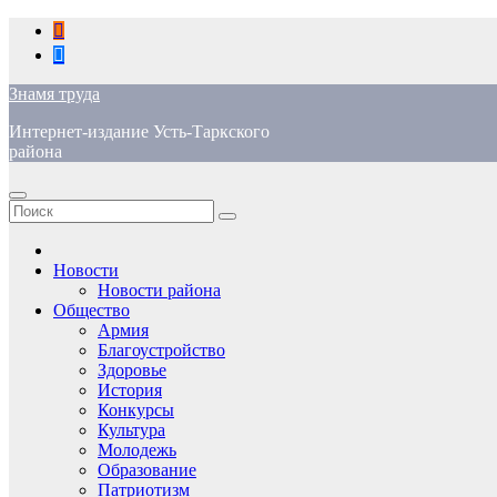
Перейти
к
содержимому
Знамя труда
Интернет-издание Усть-Таркского
района
Новости
Новости района
Общество
Армия
Благоустройство
Здоровье
История
Конкурсы
Культура
Молодежь
Образование
Патриотизм