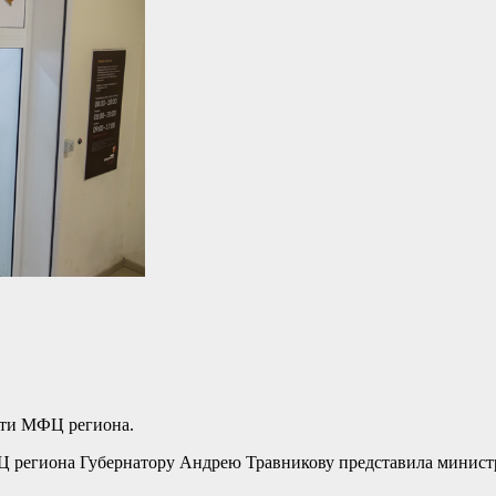
ети МФЦ региона.
ФЦ региона Губернатору Андрею Травникову представила минист