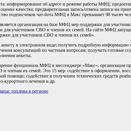
та: информирование об адресе и режиме работы МФЦ; предоста
о оценке качества; предварительная запись/отмена записи на пр
ство подписчиков чат-бота МФЦ в Макс превышает 98 тысяч чел
вляется организация на базе МФЦ мер поддержки для участник
ки для участников СВО и членов их семей. На сайте МФЦ запущ
ржки для участников СВО и членов их семей».
ь анкету в электронном виде; получить подробную информацию 
чения консультаций по частным вопросам; получить готовые сс
олнения анкеты.
сширение фунционала МФЦ в мессенджере «Макс», организация 
и членам их семей. Это 15 мер: содействие в оформлении, вос
ой помощи; содействие в получении технических средств реаби
о-курортного лечения и др.
апас топлива в регионе