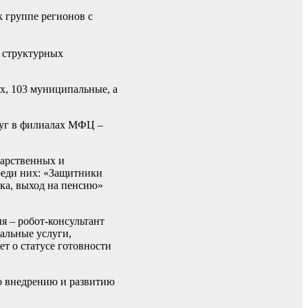
к группе регионов с
 структурных
х, 103 муниципальные, а
луг в филиалах МФЦ –
дарственных и
реди них: «Защитники
жка, выход на пенсию»
я – робот-консультант
альные услуги,
ет о статусе готовности
по внедрению и развитию