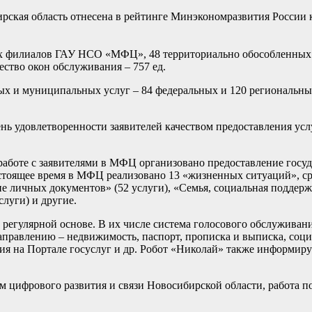
бирская область отнесена в рейтинге Минэкономразвития России 
ых филиалов ГАУ НСО «МФЦ», 48 территориально обособленных
тво окон обслуживания – 757 ед.
ых и муниципальных услуг – 84 федеральных и 120 региональны
нь удовлетворенности заявителей качеством предоставления ус
 работе с заявителями в МФЦ организовано предоставление госу
стоящее время в МФЦ реализовано 13 «жизненных ситуаций», с
ие личных документов» (52 услуги), «Семья, социальная поддер
слуги) и другие.
егулярной основе. В их числе система голосового обслуживани
аправлению – недвижимость, паспорт, прописка и выписка, соци
ция на Портале госуслуг и др. Робот «Николай» также информиру
ом цифрового развития и связи Новосибирской области, работа 