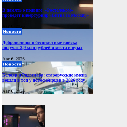
В память о подвиге: «Ростелеком»
проведет кибертурнир «Битва за Москву»
Авг 6, 2026
Новости
Добровольцы в беспилотные войска
получат 2,9 млн рублей и места в вузах
Авг 6, 2026
Новости
Белояр и Радослава: старорусские имена
вошли в топ у новосибирцев в 2026 году
Авг 6, 2026