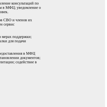
вление консультаций по
ием в МФЦ; уведомление о
овек.
ов СВО и членов их
ен сервис
о мерах поддержки;
ылки для подачи
предоставления в МФЦ
становлении документов;
литации; содействие в