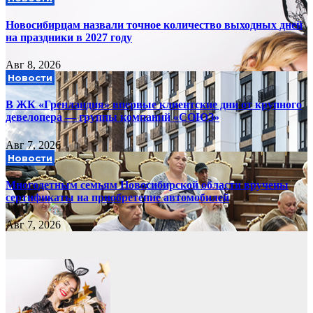
Новосибирцам назвали точное количество выходных дней
на праздники в 2027 году
Авг 8, 2026
Новости
В ЖК «Гренландия» впервые клиентские дни от крупного
девелопера — группы компаний «СОЮЗ»
Авг 7, 2026
Новости
Многодетным семьям Новосибирской области вручены
сертификаты на приобретение автомобилей
Авг 7, 2026