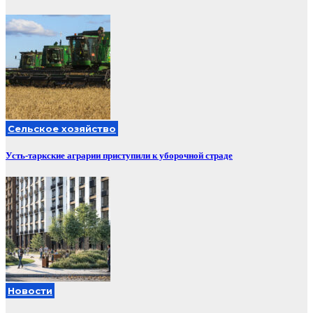
Сельское хозяйство
Усть-таркские аграрии приступили к уборочной страде
Новости