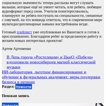
социальную значимость: теперь рассказы могут слушать
малыши, которые ещё не умеют читать, или ребята, любящие
аудиоформат перед сном. Учителя поинтересовались,
планируют ли ребята поступать на специальности, связанные
с озвучкой, на что команда ответила, что в современном мире
мультидисциплинарные навыки востребованы везде.
Готовый
плейлист
уже опубликован во Вконтакте и готов к
прослушиванию. Благодарим ребят за проделанную работу и
желаем новых интересных проектов!
Артем Артеменко
Навигация
В День города «Ростелеком» и ЦкиО «Победа»
вдохновили новосибирцев магией классической
по
музыки
записям
ИИ-лаборатория, льготное финансирование и
обучение в федеральных академиях: меры поддержки
бизнеса в регионе
Раздел:
Новости
Похожая запись
Новости